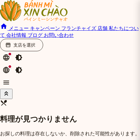
home
メニュー
キャンペーン
フランチャイズ
店舗
私たちについ
て
会社情報
ブログ
お問い合わせ
支店を選択
storefront
language
brightness_medium
language
brightness_medium
menu
keyboard_double_arrow_up
restaurant_menu
料理が見つかりません
お探しの料理は存在しないか、削除された可能性があります。