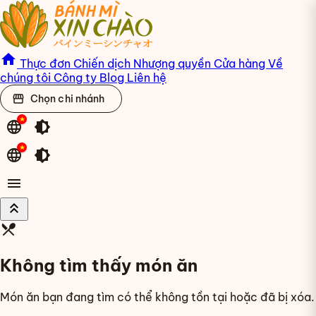
home
Thực đơn
Chiến dịch
Nhượng quyền
Cửa hàng
Về
chúng tôi
Công ty
Blog
Liên hệ
storefront
Chọn chi nhánh
language
brightness_medium
language
brightness_medium
menu
keyboard_double_arrow_up
restaurant_menu
Không tìm thấy món ăn
Món ăn bạn đang tìm có thể không tồn tại hoặc đã bị xóa.