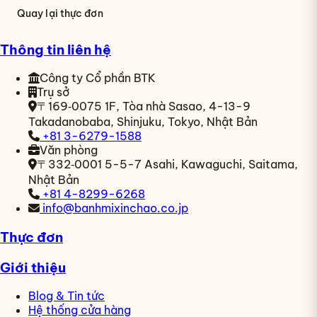
Quay lại thực đơn
Thông tin liên hệ
Công ty Cổ phần BTK
Trụ sở
〒169‑0075
1F, Tòa nhà Sasao, 4-13-9
Takadanobaba, Shinjuku, Tokyo, Nhật Bản
+81 3-6279-1588
Văn phòng
〒332‑0001
5-5-7 Asahi, Kawaguchi, Saitama,
Nhật Bản
+81 4-8299-6268
info@banhmixinchao.co.jp
Thực đơn
Giới thiệu
Blog & Tin tức
Hệ thống cửa hàng