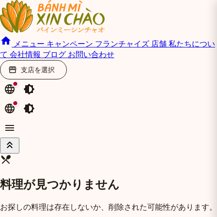
home
メニュー
キャンペーン
フランチャイズ
店舗
私たちについ
て
会社情報
ブログ
お問い合わせ
支店を選択
storefront
language
brightness_medium
language
brightness_medium
menu
keyboard_double_arrow_up
restaurant_menu
料理が見つかりません
お探しの料理は存在しないか、削除された可能性があります。