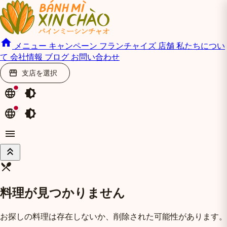
home
メニュー
キャンペーン
フランチャイズ
店舗
私たちについ
て
会社情報
ブログ
お問い合わせ
支店を選択
storefront
language
brightness_medium
language
brightness_medium
menu
keyboard_double_arrow_up
restaurant_menu
料理が見つかりません
お探しの料理は存在しないか、削除された可能性があります。