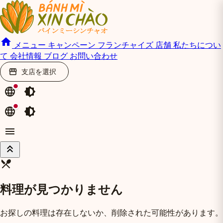
home
メニュー
キャンペーン
フランチャイズ
店舗
私たちについ
て
会社情報
ブログ
お問い合わせ
支店を選択
storefront
language
brightness_medium
language
brightness_medium
menu
keyboard_double_arrow_up
restaurant_menu
料理が見つかりません
お探しの料理は存在しないか、削除された可能性があります。